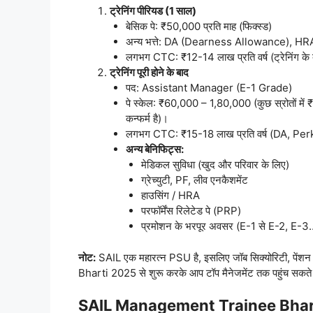
ट्रेनिंग पीरियड (1 साल)
बेसिक पे: ₹50,000 प्रति माह (फिक्स्ड)
अन्य भत्ते: DA (Dearness Allowance), HRA
लगभग CTC: ₹12-14 लाख प्रति वर्ष (ट्रेनिंग के
ट्रेनिंग पूरी होने के बाद
पद: Assistant Manager (E-1 Grade)
पे स्केल: ₹60,000 – 1,80,000 (कुछ स्रोतों मे
कन्फर्म है)।
लगभग CTC: ₹15-18 लाख प्रति वर्ष (DA, Pe
अन्य बेनिफिट्स:
मेडिकल सुविधा (खुद और परिवार के लिए)
ग्रेच्युटी, PF, लीव एनकैशमेंट
हाउसिंग / HRA
परफॉर्मेंस रिलेटेड पे (PRP)
प्रमोशन के भरपूर अवसर (E-1 से E-2, E-
नोट:
SAIL एक महारत्न PSU है, इसलिए जॉब सिक्योरिटी, पे
Bharti 2025 से शुरू करके आप टॉप मैनेजमेंट तक पहुंच सकते 
SAIL Management Trainee Bhar