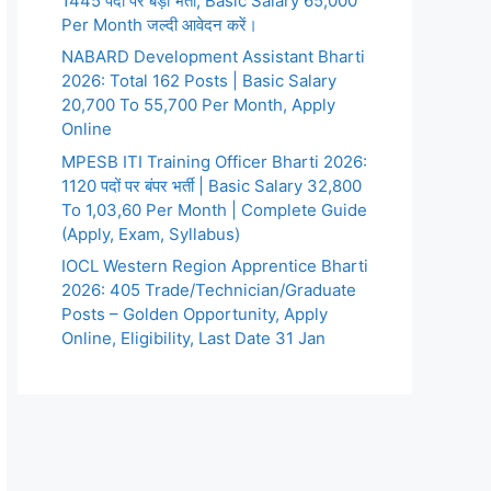
1445 पदों पर बड़ी भर्ती, Basic Salary 65,000
Per Month जल्दी आवेदन करें।
NABARD Development Assistant Bharti
2026: Total 162 Posts | Basic Salary
20,700 To 55,700 Per Month, Apply
Online
MPESB ITI Training Officer Bharti 2026:
1120 पदों पर बंपर भर्ती | Basic Salary 32,800
To 1,03,60 Per Month | Complete Guide
(Apply, Exam, Syllabus)
IOCL Western Region Apprentice Bharti
2026: 405 Trade/Technician/Graduate
Posts – Golden Opportunity, Apply
Online, Eligibility, Last Date 31 Jan