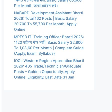
1445 पदों पर बड़ी भर्ती, Basic Salary 65,000
Per Month जल्दी आवेदन करें।
NABARD Development Assistant Bharti
2026: Total 162 Posts | Basic Salary
20,700 To 55,700 Per Month, Apply
Online
MPESB ITI Training Officer Bharti 2026:
1120 पदों पर बंपर भर्ती | Basic Salary 32,800
To 1,03,60 Per Month | Complete Guide
(Apply, Exam, Syllabus)
IOCL Western Region Apprentice Bharti
2026: 405 Trade/Technician/Graduate
Posts – Golden Opportunity, Apply
Online, Eligibility, Last Date 31 Jan