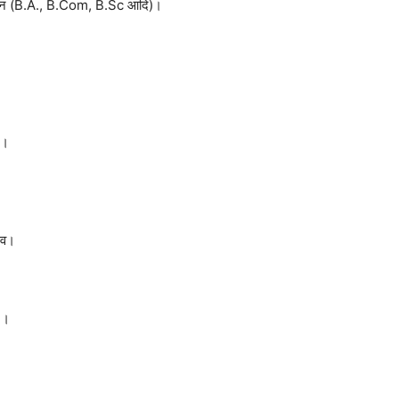
रेजुएशन (B.A., B.Com, B.Sc आदि)।
m।
भव।
)।