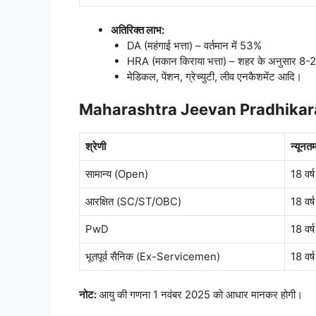
अतिरिक्त लाभ:
DA (महंगाई भत्ता) – वर्तमान में 53%
HRA (मकान किराया भत्ता) – शहर के अनुसार 8
मेडिकल, पेंशन, ग्रेच्युटी, लीव एनकैशमेंट आदि।
Maharashtra Jeevan Pradhikara
श्रेणी
न्यूनत
सामान्य (Open)
18 वर्ष
आरक्षित (SC/ST/OBC)
18 वर्ष
PwD
18 वर्ष
भूतपूर्व सैनिक (Ex-Servicemen)
18 वर्ष
नोट:
आयु की गणना 1 नवंबर 2025 को आधार मानकर होगी।