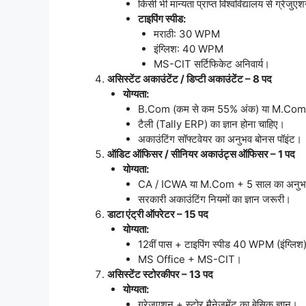
किसी भी मान्यता प्राप्त विश्वविद्यालय से ग्
टाइपिंग स्पीड:
मराठी: 30 WPM
इंग्लिश: 40 WPM
MS-CIT सर्टिफिकेट अनिवार्य।
असिस्टेंट अकाउंटेंट / डिप्टी अकाउंटेंट – 8 पद
योग्यता:
B.Com (कम से कम 55% अंक) या M.Co
टैली (Tally ERP) का ज्ञान होना चाहिए।
अकाउंटिंग सॉफ्टवेयर का अनुभव बोनस पॉइंट।
ऑडिट ऑफिसर / सीनियर अकाउंट्स ऑफिसर – 1 पद
योग्यता:
CA / ICWA या M.Com + 5 साल का अनु
सरकारी अकाउंटिंग नियमों का ज्ञान जरूरी।
डाटा एंट्री ऑपरेटर – 15 पद
योग्यता:
12वीं पास + टाइपिंग स्पीड 40 WPM (इंग्लिश
MS Office + MS-CIT।
असिस्टेंट स्टोरकीपर – 13 पद
योग्यता:
ग्रेजुएशन + स्टोर मैनेजमेंट का बेसिक ज्ञान।