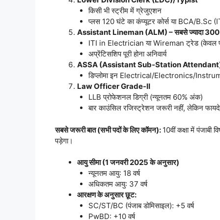
किसी भी स्ट्रीम में ग्रेजुएशन
प्लस 120 घंटे का कंप्यूटर कोर्स या BCA/B.
Assistant Lineman (ALM) – सबसे ज्यादा 300
ITI in Electrician या Wireman ट्रेड (केवल पंज
अप्रेंटिसशिप पूरी होना अनिवार्य
ASSA (Assistant Sub-Station Attendant
डिप्लोमा इन Electrical/Electronics/Instr
Law Officer Grade-II
LLB प्रोफेशनल डिग्री (न्यूनतम 60% अंक)
बार काउंसिल रजिस्ट्रेशन जरूरी नहीं, लेकिन फायदे
सबसे जरूरी बात (सभी पदों के लिए कॉमन):
10वीं कक्षा में पंजाबी
पड़ेगा।
आयु सीमा (1 जनवरी 2025 के अनुसार)
न्यूनतम आयु: 18 वर्ष
अधिकतम आयु: 37 वर्ष
आरक्षण के अनुसार छूट:
SC/ST/BC (पंजाब डोमिसाइल): +5 वर्ष
PwBD: +10 वर्ष