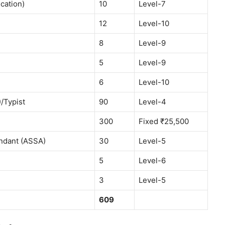
cation)
10
Level-7
12
Level-10
8
Level-9
5
Level-9
6
Level-10
/Typist
90
Level-4
300
Fixed ₹25,500
endant (ASSA)
30
Level-5
5
Level-6
3
Level-5
609