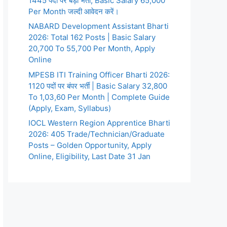
1445 पदों पर बड़ी भर्ती, Basic Salary 65,000
Per Month जल्दी आवेदन करें।
NABARD Development Assistant Bharti
2026: Total 162 Posts | Basic Salary
20,700 To 55,700 Per Month, Apply
Online
MPESB ITI Training Officer Bharti 2026:
1120 पदों पर बंपर भर्ती | Basic Salary 32,800
To 1,03,60 Per Month | Complete Guide
(Apply, Exam, Syllabus)
IOCL Western Region Apprentice Bharti
2026: 405 Trade/Technician/Graduate
Posts – Golden Opportunity, Apply
Online, Eligibility, Last Date 31 Jan