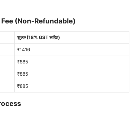
।
 Fee (Non-Refundable)
शुल्क (18% GST सहित)
₹1416
₹885
₹885
₹885
rocess